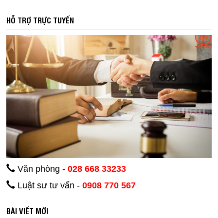
HỖ TRỢ TRỰC TUYẾN
Văn phòng -
028 668 33233
Luật sư tư vấn -
0908 770 567
BÀI VIẾT MỚI