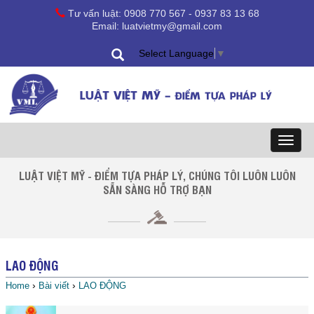
Tư vấn luật: 0908 770 567 - 0937 83 13 68
Email: luatvietmy@gmail.com
Select Language
▼
LUẬT VIỆT MỸ -
ĐIỂM TỰA PHÁP LÝ
Toggl
naviga
LUẬT VIỆT MỸ - ĐIỂM TỰA PHÁP LÝ, CHÚNG TÔI LUÔN LUÔN
SẴN SÀNG HỖ TRỢ BẠN
LAO ĐỘNG
›
›
Home
Bài viết
LAO ĐỘNG