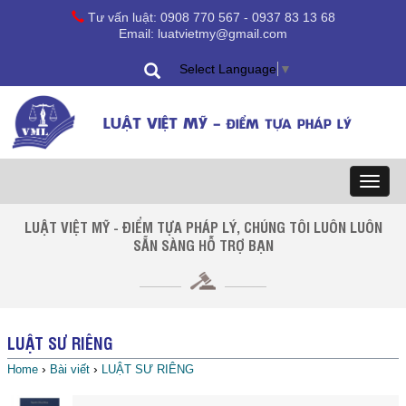
Tư vấn luật: 0908 770 567 - 0937 83 13 68
Email: luatvietmy@gmail.com
Select Language
▼
LUẬT VIỆT MỸ -
ĐIỂM TỰA PHÁP LÝ
Toggl
naviga
LUẬT VIỆT MỸ - ĐIỂM TỰA PHÁP LÝ, CHÚNG TÔI LUÔN LUÔN
SẴN SÀNG HỖ TRỢ BẠN
LUẬT SƯ RIÊNG
›
›
Home
Bài viết
LUẬT SƯ RIÊNG