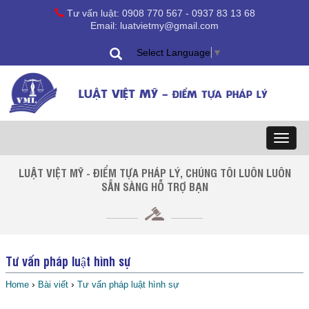
Tư vấn luật: 0908 770 567 - 0937 83 13 68
Email: luatvietmy@gmail.com
Select Language
▼
LUẬT VIỆT MỸ -
ĐIỂM TỰA PHÁP LÝ
Toggl
naviga
LUẬT VIỆT MỸ - ĐIỂM TỰA PHÁP LÝ, CHÚNG TÔI LUÔN LUÔN
SẴN SÀNG HỖ TRỢ BẠN
Tư vấn pháp luật hình sự
›
›
Home
Bài viết
Tư vấn pháp luật hình sự