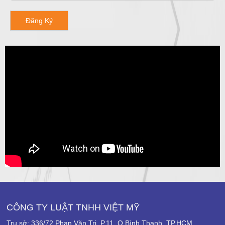
Đăng Ký
CÔNG TY LUẬT TNHH VIỆT MỸ
Trụ sở: 336/72 Phan Văn Trị, P.11, Q.Bình Thạnh, TP.HCM