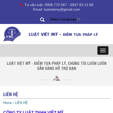
Tư vấn luật: 0908 770 567 - 0937 83 13 68
Email: luatvietmy@gmail.com
Select Language
▼
LUẬT VIỆT MỸ -
ĐIỂM TỰA PHÁP LÝ
Toggl
naviga
LUẬT VIỆT MỸ - ĐIỂM TỰA PHÁP LÝ, CHÚNG TÔI LUÔN LUÔN
SẴN SÀNG HỖ TRỢ BẠN
LIÊN HỆ
Home
›
LIÊN HỆ
CÔNG TY LUẬT TNHH VIỆT MỸ